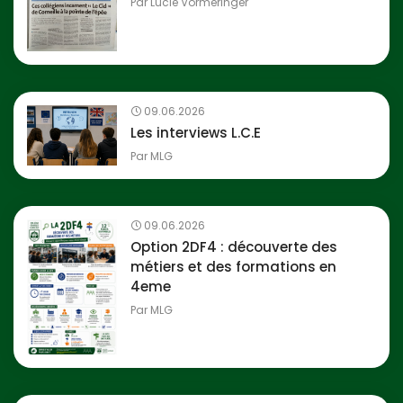
Par
Lucie Vormeringer
09.06.2026
Les interviews L.C.E
Par
MLG
09.06.2026
Option 2DF4 : découverte des
métiers et des formations en
4eme
Par
MLG