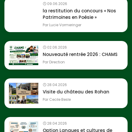
09.06.2026
la restitution du concours « Nos
Patrimoines en Poésie »
Par
Lucie Vormeringer
02.06.2026
Nouveauté rentrée 2026 : CHAMS
Par
Direction
28.04.2026
Visite du château des Rohan
Par
Cecile Besle
28.04.2026
Option Langues et cultures de